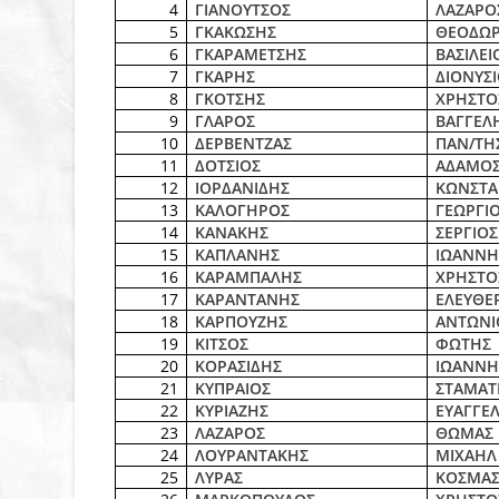
4
ΓΙΑΝΟΥΤΣΟΣ
ΛΑΖΑΡΟ
5
ΓΚΑΚΩΣΗΣ
ΘΕΟΔΩ
6
ΓΚΑΡΑΜΕΤΣΗΣ
ΒΑΣΙΛΕΙ
7
ΓΚΑΡΗΣ
ΔΙΟΝΥΣ
8
ΓΚΟΤΣΗΣ
ΧΡΗΣΤΟ
9
ΓΛΑΡΟΣ
ΒΑΓΓΕΛ
10
ΔΕΡΒΕΝΤΖΑΣ
ΠΑΝ/ΤΗ
11
ΔΟΤΣΙΟΣ
ΑΔΑΜΟ
12
ΙΟΡΔΑΝΙΔΗΣ
ΚΩΝΣΤΑ
13
ΚΑΛΟΓΗΡΟΣ
ΓΕΩΡΓΙ
14
ΚΑΝΑΚΗΣ
ΣΕΡΓΙΟΣ
15
ΚΑΠΛΑΝΗΣ
ΙΩΑΝΝΗ
16
ΚΑΡΑΜΠΑΛΗΣ
ΧΡΗΣΤΟ
17
ΚΑΡΑΝΤΑΝΗΣ
ΕΛΕΥΘΕ
18
ΚΑΡΠΟΥΖΗΣ
ΑΝΤΩΝΙ
19
ΚΙΤΣΟΣ
ΦΩΤΗΣ
20
ΚΟΡΑΣΙΔΗΣ
ΙΩΑΝΝΗ
21
ΚΥΠΡΑΙΟΣ
ΣΤΑΜΑΤ
22
ΚΥΡΙΑΖΗΣ
ΕΥΑΓΓΕ
23
ΛΑΖΑΡΟΣ
ΘΩΜΑΣ
24
ΛΟΥΡΑΝΤΑΚΗΣ
ΜΙΧΑΗΛ
25
ΛΥΡΑΣ
ΚΟΣΜΑ